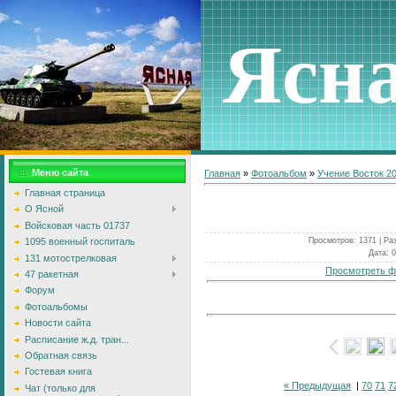
Ясн
Меню сайта
Главная
»
Фотоальбом
»
Учение Восток 2
Главная страница
О Ясной
Войсковая часть 01737
Просмотров
: 1371 |
Ра
1095 военный госпиталь
Дата
: 
131 мотострелковая
Просмотреть ф
47 ракетная
Форум
Фотоальбомы
Новости сайта
Расписание ж.д. тран...
Обратная связь
Гостевая книга
« Предыдущая
|
70
71
7
Чат (только для