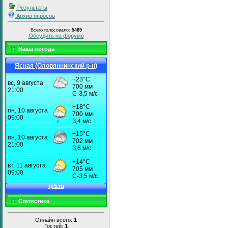
Результаты
Архив опросов
Всего голосовало:
5489
Обсудить на форуме
Наша погода
Ясная (Оловяннинский р-н)
Статистика
Онлайн всего:
1
Гостей:
1