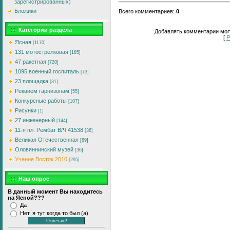
зарегистрированных)
Бложики
Всего комментариев
:
0
Категории раздела
Добавлять комментарии могу
[
Р
Ясная
[1170]
131 мотострелковая
[185]
47 ракетная
[720]
1095 военный госпиталь
[73]
23 площадка
[31]
Реквием гарнизонам
[55]
Конкурсные работы
[107]
Рисунки
[1]
27 инженерный
[144]
11-я пл. Рембат В/Ч 41538
[36]
Великая Отечественная
[89]
Оловяннинский музей
[36]
Учение Восток 2010
[295]
Наш опрос
В данный момент Вы находитесь
на Ясной???
Да
Нет, я тут когда то был (а)