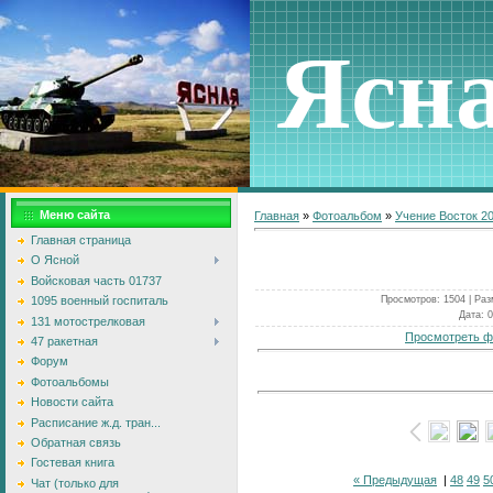
Ясн
Меню сайта
Главная
»
Фотоальбом
»
Учение Восток 2
Главная страница
О Ясной
Войсковая часть 01737
Просмотров
: 1504 |
Раз
1095 военный госпиталь
Дата
: 
131 мотострелковая
Просмотреть ф
47 ракетная
Форум
Фотоальбомы
Новости сайта
Расписание ж.д. тран...
Обратная связь
Гостевая книга
« Предыдущая
|
48
49
5
Чат (только для