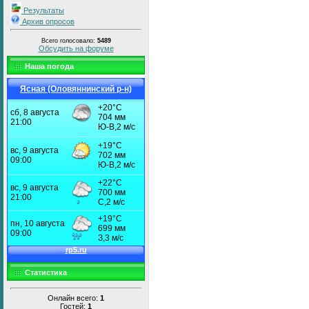
Результаты
Архив опросов
Всего голосовало:
5489
Обсудить на форуме
Наша погода
Ясная (Оловяннинский р-н)
Статистика
Онлайн всего:
1
Гостей:
1