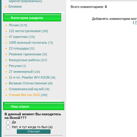
зарегистрированных)
Бложики
Всего комментариев
:
0
Категории раздела
Добавлять комментарии могу
[
Р
Ясная
[1170]
131 мотострелковая
[185]
47 ракетная
[720]
1095 военный госпиталь
[73]
23 площадка
[31]
Реквием гарнизонам
[55]
Конкурсные работы
[107]
Рисунки
[1]
27 инженерный
[144]
11-я пл. Рембат В/Ч 41538
[36]
Великая Отечественная
[89]
Оловяннинский музей
[36]
Учение Восток 2010
[295]
Наш опрос
В данный момент Вы находитесь
на Ясной???
Да
Нет, я тут когда то был (а)