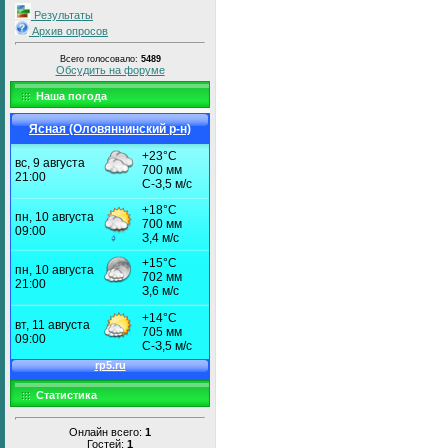
Результаты
Архив опросов
Всего голосовало:
5489
Обсудить на форуме
Наша погода
Ясная (Оловяннинский р-н)
Статистика
Онлайн всего:
1
Гостей:
1