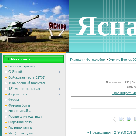
Ясн
Меню сайта
Главная
»
Фотоальбом
»
Учение Восток 2
Главная страница
О Ясной
Войсковая часть 01737
Просмотров
: 1320 |
Ра
1095 военный госпиталь
Дата
: 
131 мотострелковая
Просмотреть ф
47 ракетная
Форум
Фотоальбомы
Новости сайта
Расписание ж.д. тран...
Обратная связь
Гостевая книга
« Предыдущая
|
279
280
281
2
Чат (только для