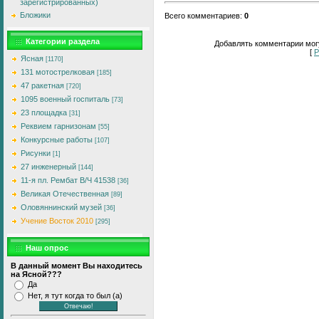
зарегистрированных)
Бложики
Всего комментариев
:
0
Категории раздела
Добавлять комментарии могу
[
Р
Ясная
[1170]
131 мотострелковая
[185]
47 ракетная
[720]
1095 военный госпиталь
[73]
23 площадка
[31]
Реквием гарнизонам
[55]
Конкурсные работы
[107]
Рисунки
[1]
27 инженерный
[144]
11-я пл. Рембат В/Ч 41538
[36]
Великая Отечественная
[89]
Оловяннинский музей
[36]
Учение Восток 2010
[295]
Наш опрос
В данный момент Вы находитесь
на Ясной???
Да
Нет, я тут когда то был (а)