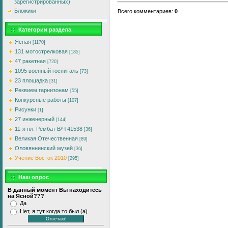
зарегистрированных)
Бложики
Всего комментариев
:
0
Категории раздела
Ясная
[1170]
131 мотострелковая
[185]
47 ракетная
[720]
1095 военный госпиталь
[73]
23 площадка
[31]
Реквием гарнизонам
[55]
Конкурсные работы
[107]
Рисунки
[1]
27 инженерный
[144]
11-я пл. Рембат В/Ч 41538
[36]
Великая Отечественная
[89]
Оловяннинский музей
[36]
Учение Восток 2010
[295]
Наш опрос
В данный момент Вы находитесь
на Ясной???
Да
Нет, я тут когда то был (а)