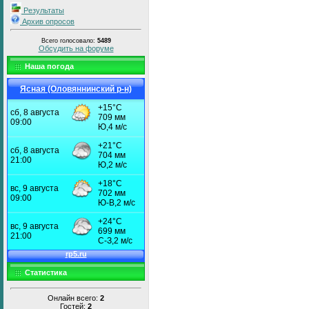
Результаты
Архив опросов
Всего голосовало:
5489
Обсудить на форуме
Наша погода
Ясная (Оловяннинский р-н)
Статистика
Онлайн всего:
2
Гостей:
2