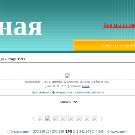
ная
Все мы были
Главная
|
Награды
|
Ш
010
» Image 1593
Просмотров
: 1263 |
Размеры
: 1200x879px/149.8Kb |
Рейтинг
: 0.0/0
Дата
: 03.08.2010 |
Добавил
:
bublik
Просмотреть фотографию в реальном размере
« Предыдущая
|
235
236
237
238
239
[
240
]
241
242
243
244
245
|
Следующая »