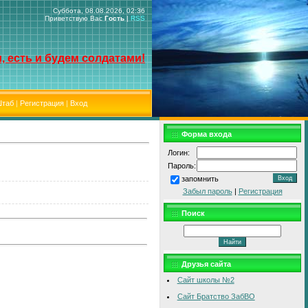
Суббота, 08.08.2026, 02:36
Приветствую Вас
Гость
|
RSS
, есть и будем солдатами!
таб
|
Регистрация
|
Вход
Форма входа
Логин:
Пароль:
запомнить
Забыл пароль
|
Регистрация
Поиск
Друзья сайта
Сайт школы №2
Сайт Братство ЗабВО