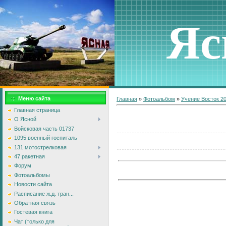
Яс
Меню сайта
Главная
»
Фотоальбом
»
Учение Восток 2
Главная страница
О Ясной
Войсковая часть 01737
1095 военный госпиталь
131 мотострелковая
47 ракетная
Форум
Фотоальбомы
Новости сайта
Расписание ж.д. тран...
Обратная связь
Гостевая книга
Чат (только для