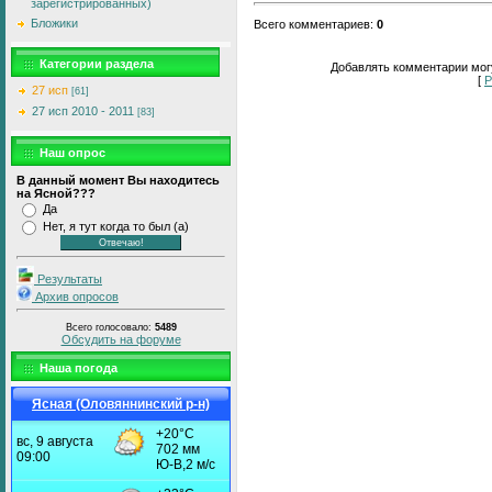
зарегистрированных)
Бложики
Всего комментариев
:
0
Категории раздела
Добавлять комментарии могу
[
Р
27 исп
[61]
27 исп 2010 - 2011
[83]
Наш опрос
В данный момент Вы находитесь
на Ясной???
Да
Нет, я тут когда то был (а)
Результаты
Архив опросов
Всего голосовало:
5489
Обсудить на форуме
Наша погода
Ясная (Оловяннинский р-н)