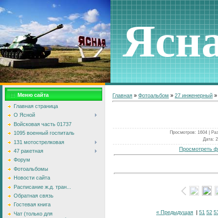
Ясн
Меню сайта
Главная
»
Фотоальбом
»
27 инженерный
Главная страница
О Ясной
Войсковая часть 01737
Просмотров
: 1604 |
Ра
1095 военный госпиталь
Дата
: 
131 мотострелковая
Просмотреть ф
47 ракетная
Форум
Фотоальбомы
Новости сайта
Расписание ж.д. тран...
Обратная связь
Гостевая книга
« Предыдущая
|
51
52
5
Чат (только для